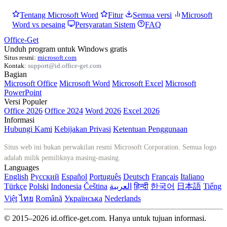
Tentang Microsoft Word
Fitur
Semua versi
Microsoft
Word vs pesaing
Persyaratan Sistem
FAQ
Office-Get
Unduh program untuk Windows gratis
Situs resmi:
microsoft.com
Kontak:
support@id.office-get.com
Bagian
Microsoft Office
Microsoft Word
Microsoft Excel
Microsoft
PowerPoint
Versi Populer
Office 2026
Office 2024
Word 2026
Excel 2026
Informasi
Hubungi Kami
Kebijakan Privasi
Ketentuan Penggunaan
Situs web ini bukan perwakilan resmi Microsoft Corporation. Semua logo
adalah milik pemiliknya masing-masing.
Languages
English
Русский
Español
Português
Deutsch
Français
Italiano
Türkçe
Polski
Indonesia
Čeština
العربية
हिन्दी
한국어
日本語
Tiếng
Việt
ไทย
Română
Українська
Nederlands
© 2015–2026 id.office-get.com. Hanya untuk tujuan informasi.