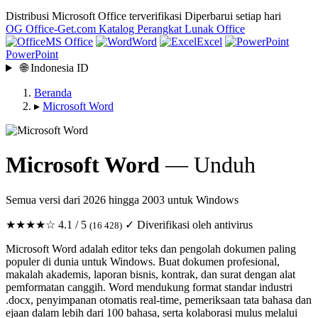
Distribusi Microsoft Office terverifikasi
Diperbarui setiap hari
OG
Office-Get
.com
Katalog Perangkat Lunak Office
MS Office
Word
Excel
PowerPoint
🌐
Indonesia
ID
Beranda
▸
Microsoft Word
Microsoft Word
— Unduh
Semua versi dari 2026 hingga 2003 untuk Windows
★★★★☆
4.1 / 5
✓ Diverifikasi oleh antivirus
(16 428)
Microsoft Word adalah editor teks dan pengolah dokumen paling
populer di dunia untuk Windows. Buat dokumen profesional,
makalah akademis, laporan bisnis, kontrak, dan surat dengan alat
pemformatan canggih. Word mendukung format standar industri
.docx, penyimpanan otomatis real-time, pemeriksaan tata bahasa dan
ejaan dalam lebih dari 100 bahasa, serta kolaborasi mulus melalui