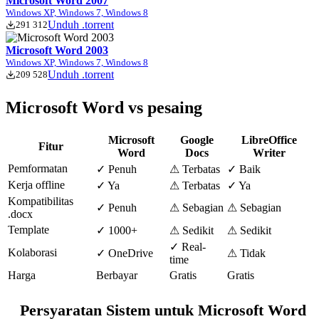
Microsoft Word 2007
Windows XP, Windows 7, Windows 8
Unduh .torrent
291 312
Microsoft Word 2003
Windows XP, Windows 7, Windows 8
Unduh .torrent
209 528
Microsoft Word vs pesaing
Microsoft
Google
LibreOffice
Fitur
Word
Docs
Writer
Pemformatan
✓ Penuh
⚠ Terbatas
✓ Baik
Kerja offline
✓ Ya
⚠ Terbatas
✓ Ya
Kompatibilitas
✓ Penuh
⚠ Sebagian
⚠ Sebagian
.docx
Template
✓ 1000+
⚠ Sedikit
⚠ Sedikit
✓ Real-
Kolaborasi
✓ OneDrive
⚠ Tidak
time
Harga
Berbayar
Gratis
Gratis
Persyaratan Sistem untuk Microsoft Word