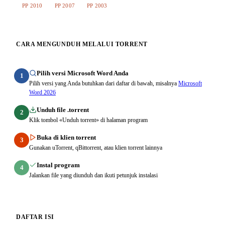
PP 2010
PP 2007
PP 2003
CARA MENGUNDUH MELALUI TORRENT
Pilih versi Microsoft Word Anda
1
Pilih versi yang Anda butuhkan dari daftar di bawah, misalnya
Microsoft
Word 2026
Unduh file .torrent
2
Klik tombol «Unduh torrent» di halaman program
Buka di klien torrent
3
Gunakan uTorrent, qBittorrent, atau klien torrent lainnya
Instal program
4
Jalankan file yang diunduh dan ikuti petunjuk instalasi
DAFTAR ISI