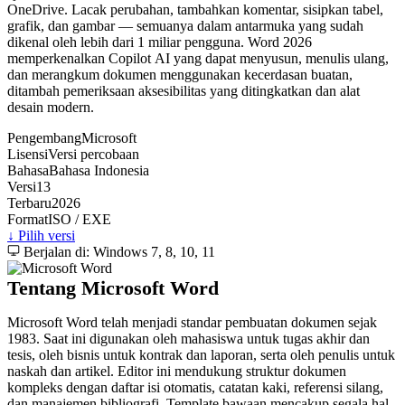
OneDrive. Lacak perubahan, tambahkan komentar, sisipkan tabel,
grafik, dan gambar — semuanya dalam antarmuka yang sudah
dikenal oleh lebih dari 1 miliar pengguna. Word 2026
memperkenalkan Copilot AI yang dapat menyusun, menulis ulang,
dan merangkum dokumen menggunakan kecerdasan buatan,
ditambah pemeriksaan aksesibilitas yang ditingkatkan dan alat
desain modern.
Pengembang
Microsoft
Lisensi
Versi percobaan
Bahasa
Bahasa Indonesia
Versi
13
Terbaru
2026
Format
ISO / EXE
↓ Pilih versi
Berjalan di: Windows 7, 8, 10, 11
Tentang Microsoft Word
Microsoft Word telah menjadi standar pembuatan dokumen sejak
1983. Saat ini digunakan oleh mahasiswa untuk tugas akhir dan
tesis, oleh bisnis untuk kontrak dan laporan, serta oleh penulis untuk
naskah dan artikel. Editor ini mendukung struktur dokumen
kompleks dengan daftar isi otomatis, catatan kaki, referensi silang,
dan manajemen bibliografi. Template bawaan mencakup segala hal