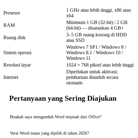
1 GHz atau lebih tinggi, x86 atau
Prosesor
x64
Minimum 1 GB (32-bit) / 2 GB
RAM
(64-bit) — disarankan 4 GB+
3–5 GB ruang kosong di HDD
Ruang disk
atau SSD
Windows 7 SP1 / Windows 8 /
Sistem operasi
Windows 8.1 / Windows 10 /
Windows 11
Resolusi layar
1024 × 768 piksel atau lebih tinggi
Diperlukan untuk aktivasi;
Internet
pembaruan diunduh secara
otomatis
Pertanyaan yang Sering Diajukan
Bisakah saya mengunduh Word terpisah dari Office?
Ya, di situs kami Anda dapat mengunduh Microsoft Word secara
Versi Word mana yang dipilih di tahun 2026?
terpisah — tanpa Excel, PowerPoint, dan komponen Office