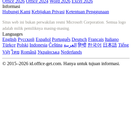
Office 2026
Office 2024
Word 2026
Excel 2026
Informasi
Hubungi Kami
Kebijakan Privasi
Ketentuan Penggunaan
Situs web ini bukan perwakilan resmi Microsoft Corporation. Semua logo
adalah milik pemiliknya masing-masing.
Languages
English
Русский
Español
Português
Deutsch
Français
Italiano
Türkçe
Polski
Indonesia
Čeština
العربية
हिन्दी
한국어
日本語
Tiếng
Việt
ไทย
Română
Українська
Nederlands
© 2015–2026 id.office-get.com. Hanya untuk tujuan informasi.