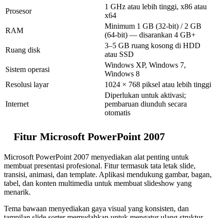
1 GHz atau lebih tinggi, x86 atau
Prosesor
x64
Minimum 1 GB (32-bit) / 2 GB
RAM
(64-bit) — disarankan 4 GB+
3–5 GB ruang kosong di HDD
Ruang disk
atau SSD
Windows XP, Windows 7,
Sistem operasi
Windows 8
Resolusi layar
1024 × 768 piksel atau lebih tinggi
Diperlukan untuk aktivasi;
Internet
pembaruan diunduh secara
otomatis
Fitur Microsoft PowerPoint 2007
Microsoft PowerPoint 2007 menyediakan alat penting untuk
membuat presentasi profesional. Fitur termasuk tata letak slide,
transisi, animasi, dan template. Aplikasi mendukung gambar, bagan,
tabel, dan konten multimedia untuk membuat slideshow yang
menarik.
Tema bawaan menyediakan gaya visual yang konsisten, dan
tampilan slide sorter memudahkan untuk mengatur ulang struktur