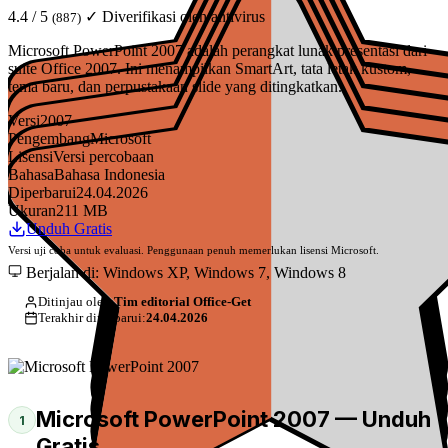
4.4 / 5
✓ Diverifikasi oleh antivirus
(887)
Microsoft PowerPoint 2007 adalah perangkat lunak presentasi dari
suite Office 2007. Ini menampilkan SmartArt, tata letak kustom,
tema baru, dan perpustakaan slide yang ditingkatkan.
Versi
2007
Pengembang
Microsoft
Lisensi
Versi percobaan
Bahasa
Bahasa Indonesia
Diperbarui
24.04.2026
Ukuran
211 MB
Unduh Gratis
Versi uji coba untuk evaluasi. Penggunaan penuh memerlukan lisensi Microsoft.
Berjalan di: Windows XP, Windows 7, Windows 8
Ditinjau oleh:
Tim editorial Office-Get
Terakhir diperbarui:
24.04.2026
Microsoft PowerPoint 2007 — Unduh
1
Gratis