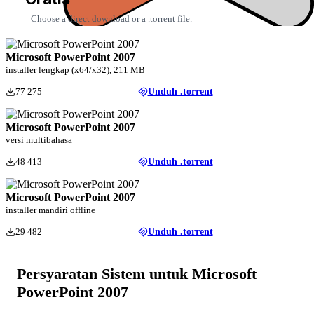
Choose a direct download or a .torrent file.
Microsoft PowerPoint 2007
installer lengkap (x64/x32), 211 MB
77 275
Unduh .torrent
Microsoft PowerPoint 2007
versi multibahasa
48 413
Unduh .torrent
Microsoft PowerPoint 2007
installer mandiri offline
29 482
Unduh .torrent
Persyaratan Sistem untuk Microsoft
PowerPoint 2007