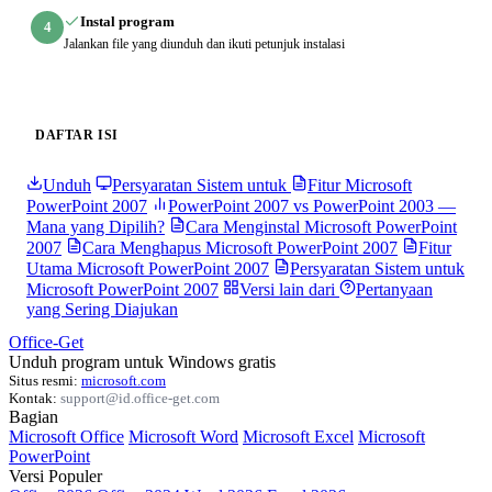
Instal program
4
Jalankan file yang diunduh dan ikuti petunjuk instalasi
DAFTAR ISI
Unduh
Persyaratan Sistem untuk
Fitur Microsoft
PowerPoint 2007
PowerPoint 2007 vs PowerPoint 2003 —
Mana yang Dipilih?
Cara Menginstal Microsoft PowerPoint
2007
Cara Menghapus Microsoft PowerPoint 2007
Fitur
Utama Microsoft PowerPoint 2007
Persyaratan Sistem untuk
Microsoft PowerPoint 2007
Versi lain dari
Pertanyaan
yang Sering Diajukan
Office-Get
Unduh program untuk Windows gratis
Situs resmi:
microsoft.com
Kontak:
support@id.office-get.com
Bagian
Microsoft Office
Microsoft Word
Microsoft Excel
Microsoft
PowerPoint
Versi Populer