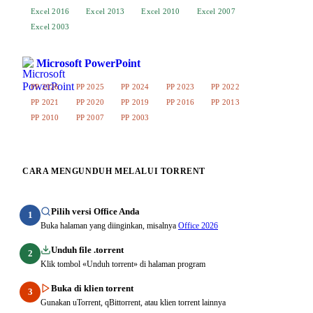
Excel 2016
Excel 2013
Excel 2010
Excel 2007
Excel 2003
Microsoft PowerPoint
PP 2026
PP 2025
PP 2024
PP 2023
PP 2022
PP 2021
PP 2020
PP 2019
PP 2016
PP 2013
PP 2010
PP 2007
PP 2003
CARA MENGUNDUH MELALUI TORRENT
Pilih versi Office Anda
1
Buka halaman yang diinginkan, misalnya
Office 2026
Unduh file .torrent
2
Klik tombol «Unduh torrent» di halaman program
Buka di klien torrent
3
Gunakan uTorrent, qBittorrent, atau klien torrent lainnya