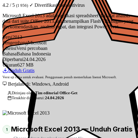
4.2 / 5
✓ Diverifikasi oleh antivirus
(1 956)
Microsoft Excel 2013 adalah aplikasi spreadsheet dan alat analisis
data dari suite Office 2013. Ini menampilkan Flash Fill, bagan yang
direkomendasikan, analisis cepat, dan integrasi Power Pivot.
Versi
2013
Pengembang
Microsoft
Lisensi
Versi percobaan
Bahasa
Bahasa Indonesia
Diperbarui
24.04.2026
Ukuran
627 MB
Unduh Gratis
Versi uji coba untuk evaluasi. Penggunaan penuh memerlukan lisensi Microsoft.
Berjalan di: Windows, Android
Ditinjau oleh:
Tim editorial Office-Get
Terakhir diperbarui:
24.04.2026
Microsoft Excel 2013 — Unduh Gratis
1