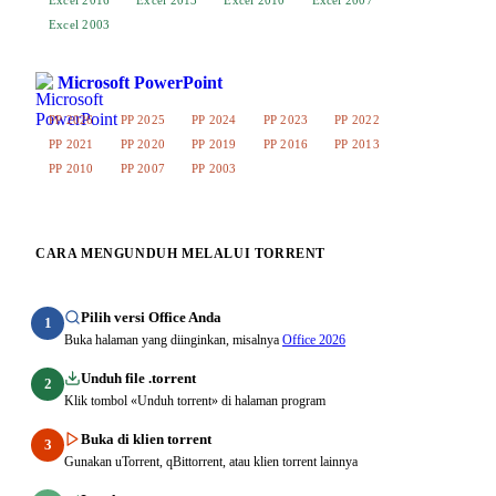
Excel 2003
Microsoft PowerPoint
PP 2026
PP 2025
PP 2024
PP 2023
PP 2022
PP 2021
PP 2020
PP 2019
PP 2016
PP 2013
PP 2010
PP 2007
PP 2003
CARA MENGUNDUH MELALUI TORRENT
Pilih versi Office Anda
1
Buka halaman yang diinginkan, misalnya
Office 2026
Unduh file .torrent
2
Klik tombol «Unduh torrent» di halaman program
Buka di klien torrent
3
Gunakan uTorrent, qBittorrent, atau klien torrent lainnya