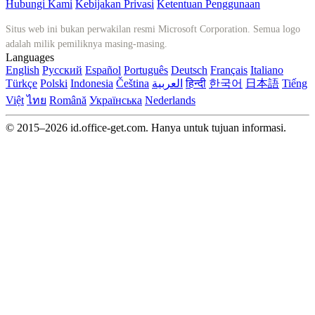
Hubungi Kami
Kebijakan Privasi
Ketentuan Penggunaan
Situs web ini bukan perwakilan resmi Microsoft Corporation. Semua logo
adalah milik pemiliknya masing-masing.
Languages
English
Русский
Español
Português
Deutsch
Français
Italiano
Türkçe
Polski
Indonesia
Čeština
العربية
हिन्दी
한국어
日本語
Tiếng
Việt
ไทย
Română
Українська
Nederlands
© 2015–2026 id.office-get.com. Hanya untuk tujuan informasi.