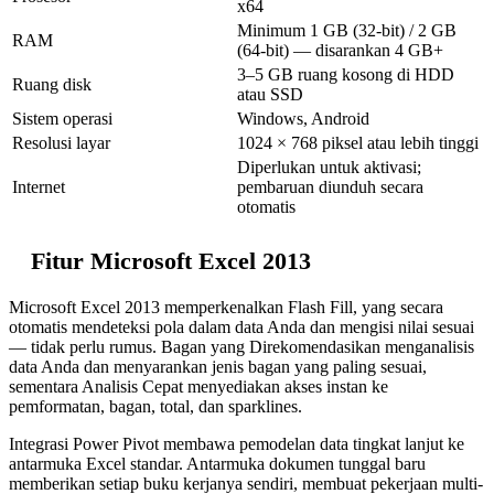
x64
Minimum 1 GB (32-bit) / 2 GB
RAM
(64-bit) — disarankan 4 GB+
3–5 GB ruang kosong di HDD
Ruang disk
atau SSD
Sistem operasi
Windows, Android
Resolusi layar
1024 × 768 piksel atau lebih tinggi
Diperlukan untuk aktivasi;
Internet
pembaruan diunduh secara
otomatis
Fitur Microsoft Excel 2013
Microsoft Excel 2013 memperkenalkan Flash Fill, yang secara
otomatis mendeteksi pola dalam data Anda dan mengisi nilai sesuai
— tidak perlu rumus. Bagan yang Direkomendasikan menganalisis
data Anda dan menyarankan jenis bagan yang paling sesuai,
sementara Analisis Cepat menyediakan akses instan ke
pemformatan, bagan, total, dan sparklines.
Integrasi Power Pivot membawa pemodelan data tingkat lanjut ke
antarmuka Excel standar. Antarmuka dokumen tunggal baru
memberikan setiap buku kerjanya sendiri, membuat pekerjaan multi-