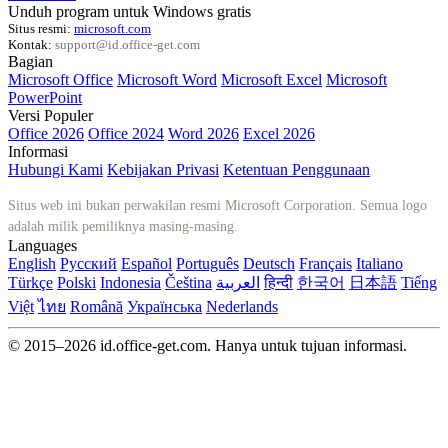
Unduh program untuk Windows gratis
Situs resmi:
microsoft.com
Kontak:
support@id.office-get.com
Bagian
Microsoft Office
Microsoft Word
Microsoft Excel
Microsoft
PowerPoint
Versi Populer
Office 2026
Office 2024
Word 2026
Excel 2026
Informasi
Hubungi Kami
Kebijakan Privasi
Ketentuan Penggunaan
Situs web ini bukan perwakilan resmi Microsoft Corporation. Semua logo
adalah milik pemiliknya masing-masing.
Languages
English
Русский
Español
Português
Deutsch
Français
Italiano
Türkçe
Polski
Indonesia
Čeština
العربية
हिन्दी
한국어
日本語
Tiếng
Việt
ไทย
Română
Українська
Nederlands
© 2015–2026 id.office-get.com. Hanya untuk tujuan informasi.