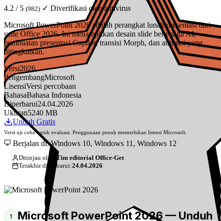
4.2 / 5
✓ Diverifikasi oleh antivirus
(982)
Microsoft PowerPoint 2026 adalah perangkat lunak presentasi dari
suite Office 2026. Ini menampilkan desain slide bertenaga AI,
pembuatan presentasi Copilot, transisi Morph, dan animasi yang
ditingkatkan.
Versi
2026
Pengembang
Microsoft
Lisensi
Versi percobaan
Bahasa
Bahasa Indonesia
Diperbarui
24.04.2026
Ukuran
5240 MB
Unduh Gratis
Versi uji coba untuk evaluasi. Penggunaan penuh memerlukan lisensi Microsoft.
Berjalan di: Windows 10, Windows 11, Windows 12
Ditinjau oleh:
Tim editorial Office-Get
Terakhir diperbarui:
24.04.2026
Microsoft PowerPoint 2026 — Unduh
1