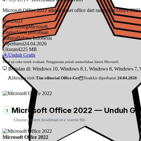
Microsoft Office 2022 adalah paket office dari rangkaian Office 202
Versi
2022
Pengembang
Microsoft
Lisensi
Versi percobaan
Bahasa
Bahasa Indonesia
Diperbarui
24.04.2026
Ukuran
4225 MB
Unduh Gratis
Versi uji coba untuk evaluasi. Penggunaan penuh memerlukan lisensi Microsoft.
Berjalan di: Windows 10, Windows 8.1, Windows 8, Windows 7,
Ditinjau oleh:
Tim editorial Office-Get
Terakhir diperbarui:
24.04.2026
Microsoft Office 2022 — Unduh Gra
1
Choose a direct download or a .torrent file.
Microsoft Office 2022