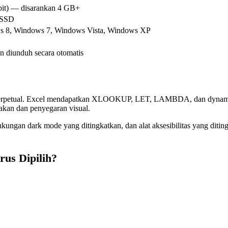
bit) — disarankan 4 GB+
 SSD
s 8, Windows 7, Windows Vista, Windows XP
n diunduh secara otomatis
si perpetual. Excel mendapatkan XLOOKUP, LET, LAMBDA, dan dynamic
akan dan penyegaran visual.
ukungan dark mode yang ditingkatkan, dan alat aksesibilitas yang dit
rus Dipilih?