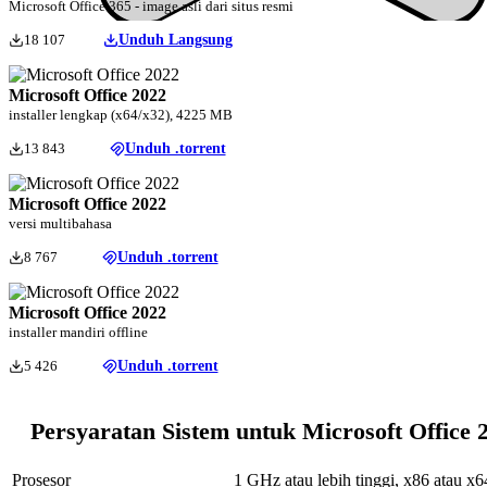
Microsoft Office 365 - image asli dari situs resmi
18 107
Unduh Langsung
Microsoft Office 2022
installer lengkap (x64/x32), 4225 MB
13 843
Unduh .torrent
Microsoft Office 2022
versi multibahasa
8 767
Unduh .torrent
Microsoft Office 2022
installer mandiri offline
5 426
Unduh .torrent
Persyaratan Sistem untuk Microsoft Office 
Prosesor
1 GHz atau lebih tinggi, x86 atau x6