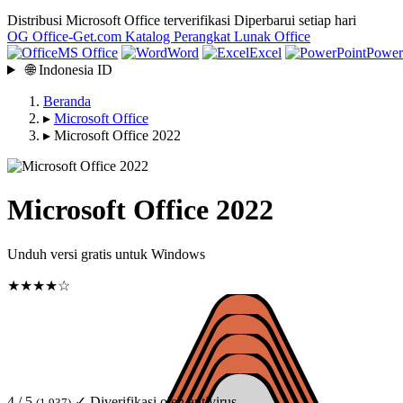
Distribusi Microsoft Office terverifikasi
Diperbarui setiap hari
OG
Office-Get
.com
Katalog Perangkat Lunak Office
MS Office
Word
Excel
Power
🌐
Indonesia
ID
Beranda
▸
Microsoft Office
▸
Microsoft Office 2022
Microsoft Office 2022
Unduh versi gratis untuk Windows
★★★★☆
4 / 5
✓ Diverifikasi oleh antivirus
(1 937)