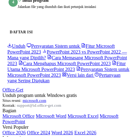
Instal program
4
Jalankan file yang diunduh dan ikuti petunjuk instalasi
DAFTAR ISI
Unduh
Persyaratan Sistem untuk
Fitur Microsoft
PowerPoint 2023
PowerPoint 2023 vs PowerPoint 2022 —
Mana yang Dipilih?
Cara Memasang Microsoft PowerPoint
2023
Cara Menghapus Microsoft PowerPoint 2023
Fitur
Utama Microsoft PowerPoint 2023
Persyaratan Sistem untuk
Microsoft PowerPoint 2023
Versi lain dari
Pertanyaan
yang Sering Diajukan
Office-Get
Unduh program untuk Windows gratis
Situs resmi:
microsoft.com
Kontak:
support@id.office-get.com
Bagian
Microsoft Office
Microsoft Word
Microsoft Excel
Microsoft
PowerPoint
Versi Populer
Office 2026
Office 2024
Word 2026
Excel 2026