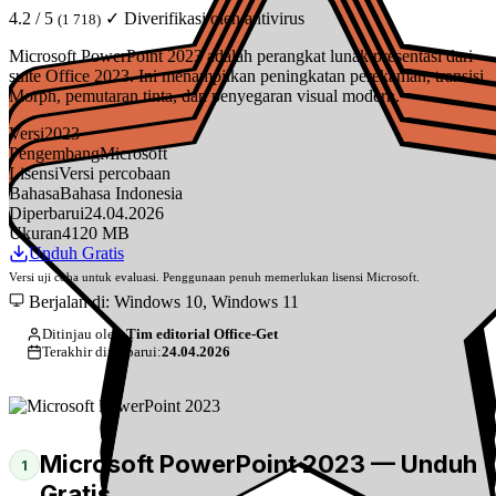
4.2 / 5
✓ Diverifikasi oleh antivirus
(1 718)
Microsoft PowerPoint 2023 adalah perangkat lunak presentasi dari
suite Office 2023. Ini menampilkan peningkatan perekaman, transisi
Morph, pemutaran tinta, dan penyegaran visual modern.
Versi
2023
Pengembang
Microsoft
Lisensi
Versi percobaan
Bahasa
Bahasa Indonesia
Diperbarui
24.04.2026
Ukuran
4120 MB
Unduh Gratis
Versi uji coba untuk evaluasi. Penggunaan penuh memerlukan lisensi Microsoft.
Berjalan di: Windows 10, Windows 11
Ditinjau oleh:
Tim editorial Office-Get
Terakhir diperbarui:
24.04.2026
Microsoft PowerPoint 2023 — Unduh
1
Gratis