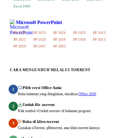
Excel 2003
Microsoft PowerPoint
PP 2026
PP 2025
PP 2024
PP 2023
PP 2022
PP 2021
PP 2020
PP 2019
PP 2016
PP 2013
PP 2010
PP 2007
PP 2003
CARA MENGUNDUH MELALUI TORRENT
Pilih versi Office Anda
1
Buka halaman yang diinginkan, misalnya
Office 2026
Unduh file .torrent
2
Klik tombol «Unduh torrent» di halaman program
Buka di klien torrent
3
Gunakan uTorrent, qBittorrent, atau klien torrent lainnya