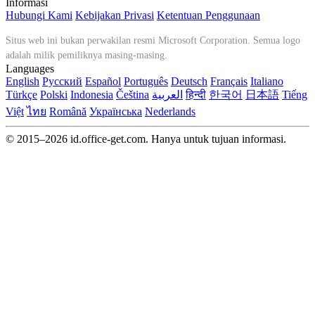
Informasi
Hubungi Kami
Kebijakan Privasi
Ketentuan Penggunaan
Situs web ini bukan perwakilan resmi Microsoft Corporation. Semua logo
adalah milik pemiliknya masing-masing.
Languages
English
Русский
Español
Português
Deutsch
Français
Italiano
Türkçe
Polski
Indonesia
Čeština
العربية
हिन्दी
한국어
日本語
Tiếng
Việt
ไทย
Română
Українська
Nederlands
© 2015–2026 id.office-get.com. Hanya untuk tujuan informasi.