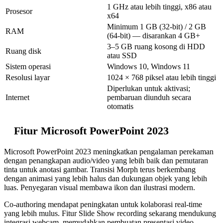
1 GHz atau lebih tinggi, x86 atau
Prosesor
x64
Minimum 1 GB (32-bit) / 2 GB
RAM
(64-bit) — disarankan 4 GB+
3–5 GB ruang kosong di HDD
Ruang disk
atau SSD
Sistem operasi
Windows 10, Windows 11
Resolusi layar
1024 × 768 piksel atau lebih tinggi
Diperlukan untuk aktivasi;
Internet
pembaruan diunduh secara
otomatis
Fitur Microsoft PowerPoint 2023
Microsoft PowerPoint 2023 meningkatkan pengalaman perekaman
dengan penangkapan audio/video yang lebih baik dan pemutaran
tinta untuk anotasi gambar. Transisi Morph terus berkembang
dengan animasi yang lebih halus dan dukungan objek yang lebih
luas. Penyegaran visual membawa ikon dan ilustrasi modern.
Co-authoring mendapat peningkatan untuk kolaborasi real-time
yang lebih mulus. Fitur Slide Show recording sekarang mendukung
integrasi webcam, memudahkan pembuatan presentasi video