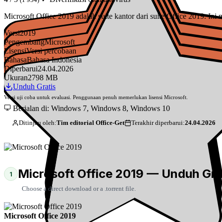
Microsoft Office 2019 adalah suite kantor dari suite Office 2019. Ini
Versi
2019
Pengembang
Microsoft
Lisensi
Versi percobaan
Bahasa
Bahasa Indonesia
Diperbarui
24.04.2026
Ukuran
2798 MB
Unduh Gratis
Versi uji coba untuk evaluasi. Penggunaan penuh memerlukan lisensi Microsoft.
Berjalan di: Windows 7, Windows 8, Windows 10
Ditinjau oleh:
Tim editorial Office-Get
Terakhir diperbarui:
24.04.2026
Microsoft Office 2019 — Unduh Gra
1
Choose a direct download or a .torrent file.
Microsoft Office 2019