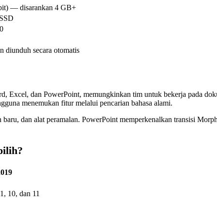
bit) — disarankan 4 GB+
 SSD
0
n diunduh secara otomatis
ord, Excel, dan PowerPoint, memungkinkan tim untuk bekerja pada d
engguna menemukan fitur melalui pencarian bahasa alami.
an baru, dan alat peramalan. PowerPoint memperkenalkan transisi Mor
ilih?
2019
1, 10, dan 11