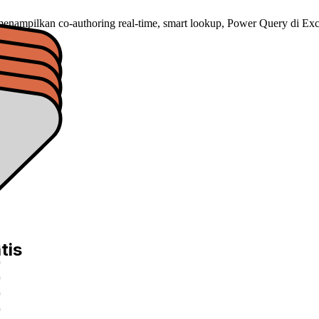
 menampilkan co-authoring real-time, smart lookup, Power Query di Exce
tis