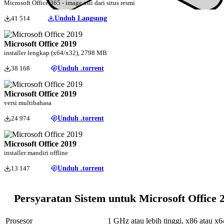
Microsoft Office 365 - image asli dari situs resmi
41 514
Unduh Langsung
Microsoft Office 2019
installer lengkap (x64/x32), 2798 MB
38 168
Unduh .torrent
Microsoft Office 2019
versi multibahasa
24 974
Unduh .torrent
Microsoft Office 2019
installer mandiri offline
13 147
Unduh .torrent
Persyaratan Sistem untuk Microsoft Office 
Prosesor
1 GHz atau lebih tinggi, x86 atau x6