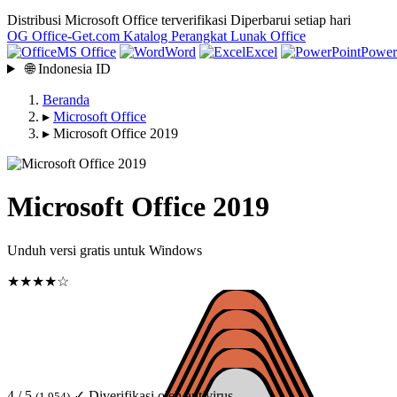
Distribusi Microsoft Office terverifikasi
Diperbarui setiap hari
OG
Office-Get
.com
Katalog Perangkat Lunak Office
MS Office
Word
Excel
Power
🌐
Indonesia
ID
Beranda
▸
Microsoft Office
▸
Microsoft Office 2019
Microsoft Office 2019
Unduh versi gratis untuk Windows
★★★★☆
4 / 5
✓ Diverifikasi oleh antivirus
(1 954)